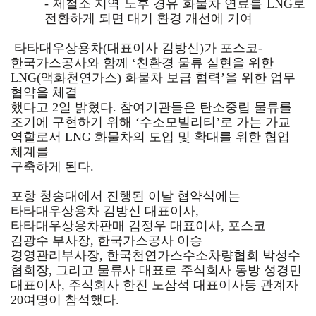
- 제철소 지역 노후 경유 화물차 연료를 LNG로
전환하게 되면 대기 환경 개선에 기여
타타대우상용차(대표이사 김방신)가 포스코-
한국가스공사와 함께 ‘친환경 물류 실현을 위한
LNG(액화천연가스) 화물차 보급 협력’을
위한 업무
협약을
체결
했다고 2일 밝혔다. 참여기관들은 탄소중립 물류를
조기에 구현하기 위해 ‘수소모빌리티’로 가는 가교
역할로서
LNG 화물차의 도입 및 확대를 위한
협업
체계를
구축하게 된다.
포항 청송대에서 진행된 이날 협약식에는
타타대우상용차 김방신 대표이사,
타타대우상용차판매 김정우 대표이사, 포스코
김광수 부사장,
한국가스공사
이승
경영관리부사장, 한국천연가스수소차량협회 박성수
협회장, 그리고 물류사 대표로 주식회사 동방 성경민
대표이사,
주식회사 한진 노삼석 대표이사
등 관계자
20여명이 참석했다.