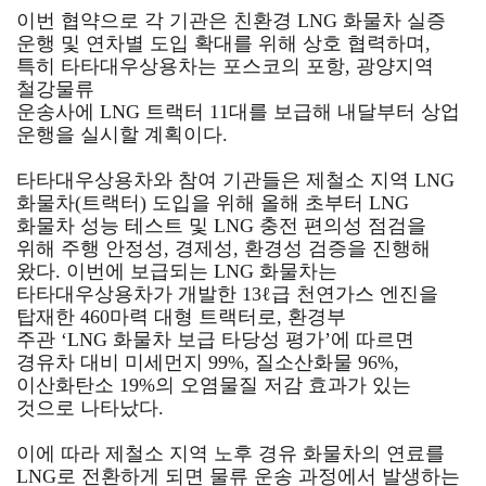
이번 협약으로 각 기관은 친환경 LNG 화물차 실증
운행 및 연차별 도입 확대를 위해 상호 협력하며,
특히 타타대우상용차는
포스코의 포항, 광양지역
철강
물류
운송사에 LNG 트랙터 11대를 보급해 내달부터 상업
운행을 실시할 계획이다.
타타대우상용차와 참여 기관들은 제철소 지역 LNG
화물차(트랙터) 도입을 위해 올해 초부터 LNG
화물차 성능 테스트 및
LNG 충전 편의성 점검을
위해 주행
안정성, 경제성, 환경성 검증을 진행해
왔다. 이번에 보급되는 LNG 화물차는
타타대우상용차가
개발한 13ℓ급 천연가스 엔진을
탑재한 460마력 대형 트랙터로,
환경부
주관 ‘LNG 화물차 보급 타당성 평가’에 따르면
경유차 대비
미세먼지 99%, 질소산화물 96%,
이산화탄소 19%의 오염물질 저감 효과가 있는
것으로
나타났다.
이에 따라 제철소 지역 노후 경유 화물차의 연료를
LNG로 전환하게 되면 물류 운송 과정에서 발생하는