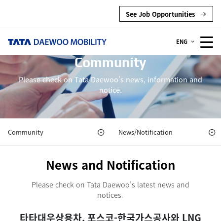
See Job Opportunities
ENG
Community
Please check on Tata Daewoo’s news, information and
notice.
Community
News/Notification
News and Notification
Please check on Tata Daewoo’s latest news and
notices.
타타대우상용차, 포스코-한국가스공사와 LNG