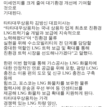
미세먼지를 크게 줄여
대기환경 개선에 기여할
것으로
기대된다.
타타대우상용차 김방신 대표이사는
“타타대우상용차는 국내 상용차 업계 최초로 친환경
LNG트럭기술 개발과 보급에 지속적으로
노력해왔다”며
“친환경 물류
실현을 위해 수소모빌리티의 전 단계를 담당할
중대한 역할인 LNG 트럭 보급 및 확대를 통해
친환경 트럭 시장을 선도해나가겠다”고 말했다.
한편 이번 협약을 통해 가스공사는 LNG 화물차에
대한 안정적인 연료 공급을 위해 포항, 광양 LCNG
충전소 이용 편의 도모 및
신규 LNG 충전소 구축
등에
힘쓰고, 포스코는 LNG 화물차를 보유한 물류
협력사에 운송권 우선 부여 등 인센티브를
제공해
LNG 화물차 보급 확대를 지원하게 된다.
타타대우상용차는 가격
경쟁력 있는 LNG 차량 양산,