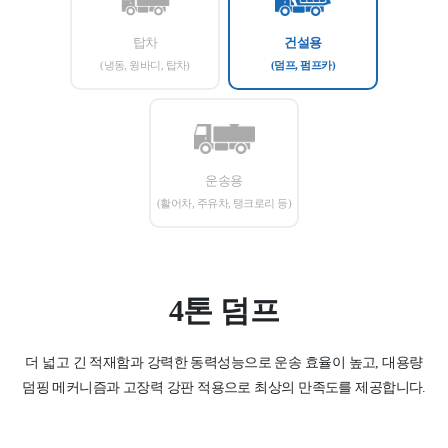
탑차
건설용
(냉동, 윙바디, 탑차)
(덤프, 펌프카)
운송용
(활어차, 주유차, 탱크로리 등)
4톤 덤프
더 넓고 긴 적재함과 강력한 동력성능으로 운송 효율이 높고,
대용량
덤핑 메커니즘과 고장력 강판 적용으로 최상의 만족도를 제공합니다.