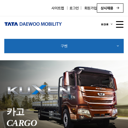
퍼포먼스
테크놀로지
디자인
편의사항
사이트맵
로그인
회원가입
상시채용
KOR
구쎈
카고
CARGO