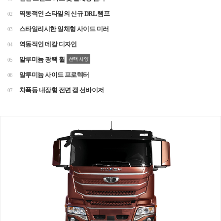
역동적인 스타일의 신규 DRL 램프
02
스타일리시한 일체형 사이드 미러
03
역동적인 데칼 디자인
04
알루미늄 광택 휠
선택 사양
05
알루미늄 사이드 프로텍터
06
차폭등 내장형 전면 캡 선바이저
07