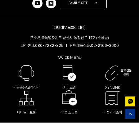
FAMILY SITE
타타대우모빌리티㈜
주소.
전북특별자치도 군산시 동장산로 172 (소룡동)
고객센터.
080-7282-825
판매대표전화.
02-2166-3600​
|
Quick Menu
긴급출동/고객상담
서비스앱
XENLINK
바디빌더포털
부품 쇼핑몰
부품가격조회
(C) Tata Daewoo Mobility company Limited All Right Reserved.