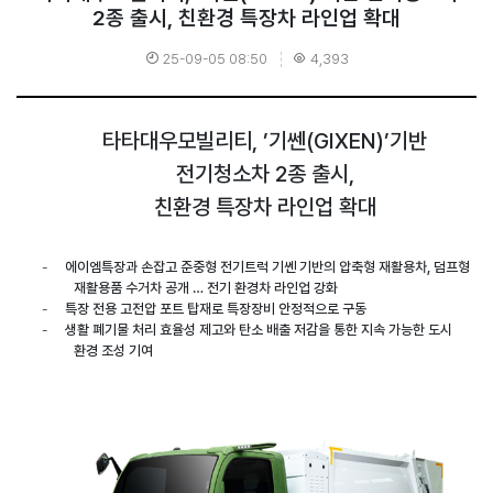
2종 출시, 친환경 특장차 라인업 확대
25-09-05 08:50
4,393
타타대우모빌리티
, ’
기쎈
(GIXEN)’
기반
전기청소차
2
종 출시
,
친환경 특장차 라인업 확대
-
에이엠특장과 손잡고 준중형 전기트럭 기쎈 기반의 압축형 재활용차
,
덤프형
재활용품 수거차 공개
…
전기 환경차 라인업 강화
-
특장 전용 고전압 포트 탑재로 특장장비 안정적으로 구동
-
생활 폐기물 처리 효율성 제고와 탄소 배출 저감을 통한 지속 가능한 도시
환경 조성 기여