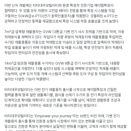
이번 신차 개발에는 타타대우모빌리티와 환경 특장차 전문기업 에이엠특장이
협력했다
.
두 모델 모두 차량의 고전압 배터리 전원을 통해 특장 시스템을 직접
구동하는
50kW
급
e-PTO(
전기 동력인출장치
)
를 적용했다
.
모듈화된
e-PTO
는
강력하고 안정적인 동력을 제공함으로써 특장 시스템 작동 효율성을 크게 높였다
.
7
㎥급 압축형 재활용차는
GVW 13
톤급 기쎈 전기 샤시 트럭을 기반으로 하며
,
자동
적재방식을 채택하고 있다
.
작업자가 차량 후방의 적재장치에 재활용품을 투입하면
,
수거된 재활용품은 자동으로 적재함으로 이송되고 일정 압력으로 압축되어 적재된다
.
작업 효율을 높이기 위해 자동화된 적재 및 배출 시스템
,
특장 안전장치 등이 적용돼
,
작업자의 편의성과 안전성을 동시에 확보했다
.
14
㎥급 덤프형 재활용품 수거차는
GVW 9
톤급 전기 샤시트럭 기반으로
,
대용량
적재공간을 자랑한다
.
더블 실린더 덤핑 시스템을 채택해 안정적인 적재물 배출이
가능하며
,
상부 도어 자동 개폐 시스템과 선택형 후방 도어 구성 등 작업자의 편의성을
높이는 다양한 기능이 적용됐다
.
타타대우모빌리티는 이번 전기 재활용차 출시를 시작으로 에이엠특장과 긴밀한
협력을 통해 향후 일반 생활폐기물
,
음식물 쓰레기 수거차 등 전기 특장차 라인업을
단계적으로 확대할 계획이다
.
단순한 폐기물 수거를 넘어
,
깨끗한 생활환경 조성과
자원순환 실현에 기여하는 새로운 기준을 제시하겠다는 방침이다
.
타타대우모빌리티는
‘Empower your journey’
라는 브랜드 비전 아래
,
기쎈 전기
재활용차 출시를 통해 친환경 상용차 시장에서 의미 있는 변화를 이끌고 있다
.
앞으로도 친환경 특장차 분야에서 실질적인 변화를 이끌며
,
고객과 사회가 함께 체감할