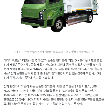
<
이미지
:
타타대우모빌리티가 기쎈을 기반으로 출시한
'7
㎥급 압축형 재활용차
>
타타대우모빌리티㈜
(
사장 김태성
)
가 준중형 전기트럭
‘
기쎈
(GIXEN)’
을 기반으로 한
전기 재활용품수거차
2
종을 새롭게 선보였다
.
이번에 공개된 모델은
‘7
㎥급 압축형
전기 재활용품 수거차
’
와
‘14
㎥급 덤프형 전기 재활용품 수거차
’
로
,
지난
7
월 출시된
‘4
㎥ 전기 노면청소차
’
와 함께 총
3
종의 전기 환경차 라인업을 갖추게 되면서
,
국내
전기 환경차 시장 공략에 속도를 내고 있다
.
전기 환경차의 기반이 되는 준중형 전기트럭
‘
기쎈
’
은 고효율
ZF
전기 모터
, LFP,
NCM
배터리 시스템
,
초급속 충전 기술을 통해 성능과 효율성을 모두 확보했다
.
150kWh LFP
또는
152kWh NCM
배터리를 선택할 수 있으며
, 100kW
급 급속
충전으로
20%
에서
80%
까지 약
60
분 만에 충전할 수 있다
.
특장 전용 고전압 포트를
탑재해 다양한 특장 장비를 안정적으로 구동할 수 있는 것도 특징이다
.