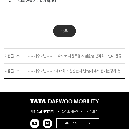
수 있는 가치를 만들어 나갈 계획이다
.
목록
이전글
타타대우모빌리티, 고속도로 자율주행 시범운행 본격화… 연내 물류 운송 서비스 개시
다음글
타타대우모빌리티, ‘제17회 자원순환의 날’행사에서 전기환경차 첫 공개 전시
개인정보처리방침
찾아오시는길
사이트맵
FAMILY SITE