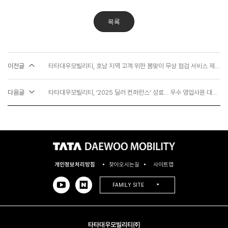
목록
이전글
타타대우모빌리티, 호남 지역 고객 위한 봄맞이 무상 점검 서비스 제공… ‘AS 최고반장’ 캠페인 성료
다음글
타타대우모빌리티, ‘2025 딜러 컨퍼런스’ 성료… 우수 영업사원·대리점 시상
개인정보처리방침
찾아오시는길
사이트맵
FAMILY SITE
타타대우모빌리티㈜