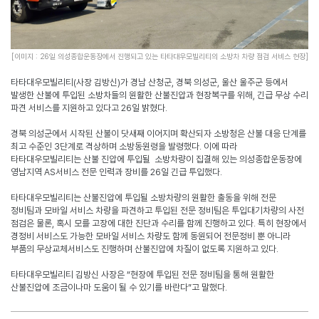
[
이미지
:
26
일 의성종합운동장에서 진행되고 있는 타타대우모빌리티의 소방차 차량 점검 서비스 현장
]
타타대우모빌리티
(
사장 김방신
)
가 경남 산청군
,
경북 의성군
,
울산 울주군 등에서
발생한 산불에 투입된 소방차들의 원활한 산불진압과 현장복구를 위해
,
긴급 무상 수리
파견 서비스를 지원하고 있다고
26
일 밝혔다
.
경북 의성군에서 시작된 산불이 닷새째 이어지며 확산되자 소방청은 산불 대응 단계를
최고 수준인
3
단계로 격상하며 소방동원령을 발령했다
.
이에 따라
타타대우모빌리티는 산불 진압에 투입될 소방차량이 집결해 있는 의성종합운동장에
영남지역
AS
서비스 전문 인력과 장비를
26
일 긴급 투입했다
.
타타대우모빌리티는 산불진압에 투입될 소방차량의 원활한 출동을 위해 전문
정비팀과 모바일 서비스 차량을 파견하고 투입된 전문 정비팀은 투입대기차량의 사전
점검은 물론
,
혹시 모를 고장에 대한 진단과 수리를 함께 진행하고 있다
.
특히 현장에서
경정비 서비스도 가능한 모바일 서비스 차량도 함께 동원되어 전문정비 뿐 아니라
부품의 무상교체서비스도 진행하며 산불진압에 차질이 없도록 지원하고 있다
.
타타대우모빌리티 김방신 사장은
“
현장에 투입된 전문 정비팀을 통해 원활한
산불진압에 조금이나마 도움이 될 수 있기를 바란다
”
고 말했다
.