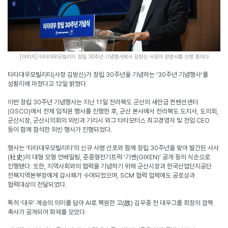
[
이미지
]
타타대우모빌리티 창립
30
주년 기념행사에서 김방신 사장이 환영사를 진행 중이다
타타대우모빌리티
(
사장 김방신
)
가 창립
30
주년을 기념하는
‘30
주년 기념행사
’
를
성황리에 마쳤다고
12
일 밝혔다
.
이번 창립
30
주년 기념행사는 지난
11
일 전라북도 군산의 새만금 컨벤션센터
(GSCO)
에서 전체 임직원 행사를 진행한 후
,
군산 본사에서 전라북도 도지사
,
도의회
,
군산시장
,
군산시의회의 외빈과 기리시 와그 타타모터스 최고경영자 및 전임
CEO
등이 함께 참석한 외빈 행사가 진행되었다
.
행사는
‘
타타대우모빌리티
’
의 신규 사명 선포와 함께 창립
30
주년을 맞아 발간된 사사
(
社史
)
의 대형 모형 언베일링
,
준중형전기트럭
‘
기쎈
(GIXEN)’
공개 등의 식순으로
진행됐다
.
또한
,
지역사회와의 협력을 기념하기 위해 군산시장과 한국산업단지공단
전북지역본부장에게 감사패가 수여되었으며
, SCM
협력 업체에도 공로상과
협력대상이 전달되었다
.
특히
‘
대우
’
계승의 의미를 담아
AI
로 복원한 고
(
故
)
김우중 전 대우그룹 회장의 깜짝
축사가 공개되어 화제를 모았다
.