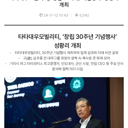
개최
24-11-12 10:43
5,042
타타대우모빌리티
, ‘
창립
30
주년 기념행사
’
성황리 개최
-
타타대우모빌리티
, 30
주년 기념행사 개최하며 업계 성과와 미래 비전 공유
-
고
(
故
)
김우중 전 대우그룹 회장의 깜짝
AI
축사로 큰 화제 모아
-
기리시 와그 타타모터스 최고경영자
,
인도대사
,
군산 시장
,
전임
CEO
등 주요 인사
참석해 협력 의지 다짐