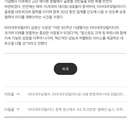
기념행사 이후에는 군산 에이본 호텔에서 글로벌 귀빈들을 위한 특별 만찬이
마련되었다
.
만찬에는 해외
15
개국의 대리점 대표들이 참석하여
,
타타대우모빌리티가
글로벌 네트워크와 협력을 다지며 향후
30
년 동안 업계를 선도해 나갈 수 있도록 상호
협력의 의지를 재확인하는 시간을 가졌다
.
타타대우모빌리티 김방신 사장은
"
이번
30
주년 기념행사는 타타대우모빌리티의
과거와 미래를 연결하는 중요한 이정표가 되었다
"
며
, "
앞으로도 고객 및 파트너와 함께
지속 가능한 성장을 이루어 나가며
,
혁신적인 성능과 차별화된 서비스를 제공하는 데
최선을 다할 것
"
이라고 전했다
.
목록
이전글
타타대우상용차, 타타대우모빌리티로 사명 변경하며 미래 모빌리티 기업으로 첫발
다음글
타타대우모빌리티, 경북 경산에서 ‘AS 최고반장’ 캠페인 실시, 트럭도 ‘한파 대비’