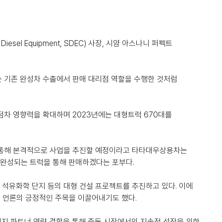
 Diesel Equipment, SDEC)
사장
,
시얌 아스나니 퍼펙트
는 기존 완성차 수출에서 판매 대리점 역할을 수행한 것처럼
점차 영향력을 확대하며
2023
년에는 대형트럭
670
대를
 통해 본격적으로 사업을 추진할 예정이라고 타타대우상용차는
 완성되는 트럭을 통해 판매하겠다는 포부다
.
 석유화학 단지 등의 대형 건설 프로젝트를 추진하고 있다
.
이에
 언론의 긍정적인 주목을 이끌어내기도 했다
.
지 파트너 역량 결합을 통해 중동 시장에서의 지속적 성장을 위한