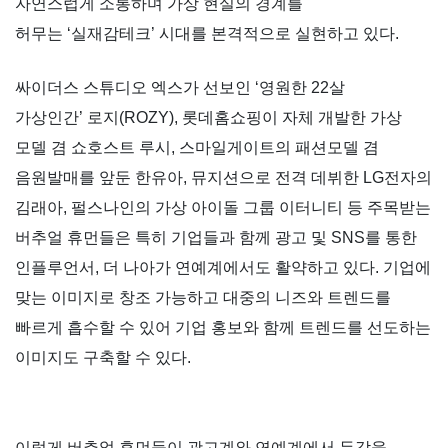
자연스럽게 소통하며 가상 현실의 경계를
허무는
‘
실재감테크
’
시대를 본격적으로 실현하고 있다
.
싸이더스 스튜디오 엑스가 선보인
‘
영원한
22
살
가상인간
’
로지
(ROZY),
롯데홈쇼핑이 자체 개발한 가상
모델 겸 쇼호스트 루시
,
스마일게이트의 패션모델 겸
음원발매를 앞둔 한유아
,
뮤지션으로 전격 데뷔한
LG
전자의
김래아
,
펄스나인의 가상 아이돌 그룹 이터니티 등 주목받는
버추얼 휴먼들은 특히 기업들과 함께 광고 및
SNS
를 통한
인플루언서
,
더 나아가 연예계에서도 활약하고 있다
.
기업에
맞는 이미지로 창조 가능하고 대중의 니즈와 트렌드를
빠르게 흡수할 수 있어 기업 홍보와 함께 트렌드를 선도하는
이미지도 구축할 수 있다
.
이렇게 버추얼 휴먼들이 광고계와 연예계에서 두각을