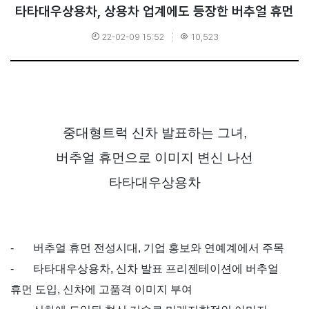
타타대우상용차, 상용차 업계에도 등장한 버추얼 휴먼
22-02-09 15:52
10,523
중대형트럭 신차 발표하는 그녀,
버추얼 휴먼으로 이미지 변신 나선
타타대우상용차
-
버추얼 휴먼 전성시대
,
기업 홍보와 연예계에서 주목
-
타타대우상용차
,
신차 발표 프리젠테이션에 버추얼
휴먼 도입
,
신차에 고품격 이미지 부여