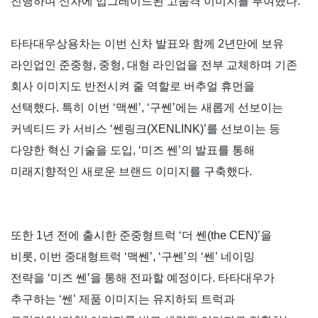
진행하며 신차에 업그레이드된 고품격 이미지를 부여했다
.
타타대우상용차는 이번 신차 발표와 함께
2
년만에 보유
라인업인 준중형
,
중형
,
대형 라인업을 전부 교체하며 기존
회사 이미지도 반전시켜 줄 역할로 버추얼 휴먼을
선택했다
.
특히 이번
‘
맥쎈
’, ‘
구쎈
’
에는 새롭게 선보이는
커넥티드 카 서비스
‘
쎈링크
(XENLINK)’
를 선보이는 등
다양한 혁신 기술을 도입
, ‘
미즈 쎈
’
의 발표를 통해
미래지향적인 새로운 브랜드 이미지를 구축했다
.
또한
1
년 전에 출시한 준중형트럭
‘
더 쎈
(the CEN)’
을
비롯
,
이번 중대형트럭
‘
맥쎈
’, ‘
구쎈
’
의
‘
쎈
’
네이밍
전략을
‘
미즈 쎈
’
을 통해 전파할 예정이다
.
타타대우가
추구하는
‘
쎈
’
제품 이미지는 유지하되 트럭과