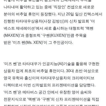
나타내며 활약하고 있는 중에
‘
직장인
’
컨셉으로 새로운
분야의 버추얼 휴먼이 등장했다
.
지난
20
일 일산 킨텍스에서
진행한 타타대우상용차
(
사장 김방신
)
의 신차 발표회
‘
더
넥스트 제네레이션
’
에서 새로 출시하는 대형트럭
‘
맥쎈
(MAXEN)’
과 중형트럭
‘
구쎈
(KUXEN)’
만큼 주목을
받은
‘
미즈 쎈
(Ms. XEN)’
이 그 주인공이다
.
‘
미즈 쎈
’
은 타타대우가 인공지능
(AI)
기술을 활용해 구현한
상용차 업계 최초의 버추얼 휴먼이다
. 30
대 초반 여성으로
영국 유학파 출신이며 타타대우상용차의 크리에이티브
디렉터로서 이번 신차발표의 프리젠테이션을 담당했다
.
‘
미즈 쎈
’
은 메타버스 공간 안에서 유창한 영어 솜씨와
전문지식으로
‘
맥쎈
’
과
‘
구쎈
’
의 신차 프리젠테이션을 직접