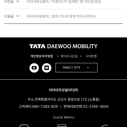
이전글
타타대우상용차, ‘커넥티드카’ 탑재한 ‘쎈’ 라인업 완성
다음글
타타대우상용차, 1호차 인도와 함께 전국 순회전시
개인정보처리방침
찾아오시는길
사이트맵
FAMILY SITE
타타대우모빌리티㈜
주소.
전북특별자치도 군산시 동장산로 172 (소룡동)
고객센터.
080-7282-825
판매대표전화.
02-2166-3600​
|
Quick Menu