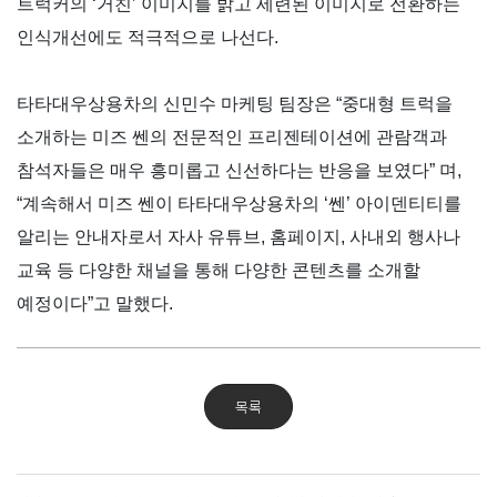
트럭커의
‘
거친
’
이미지를 밝고 세련된 이미지로 전환하는
인식개선에도 적극적으로 나선다
.
타타대우상용차의 신민수 마케팅 팀장은
“
중대형 트럭을
소개하는 미즈 쎈의 전문적인 프리젠테이션에 관람객과
참석자들은 매우 흥미롭고 신선하다는 반응을 보였다
”
며
,
“
계속해서 미즈 쎈이 타타대우상용차의
‘
쎈
’
아이덴티티를
알리는 안내자로서 자사 유튜브
,
홈페이지
,
사내외 행사나
교육 등 다양한 채널을 통해 다양한 콘텐츠를 소개할
예정이다
”
고 말했다
.
목록