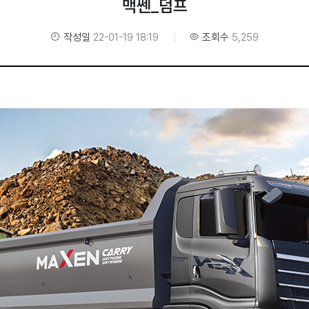
맥쎈_덤프
작성일
22-01-19 18:19
조회수
5,259