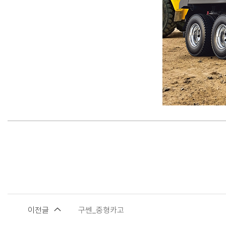
이전글
구쎈_중형카고