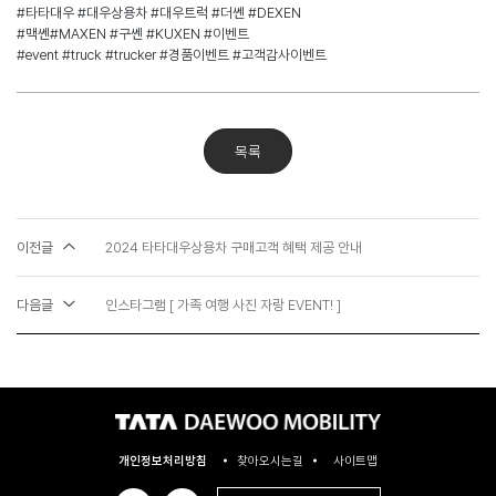
#타타대우 #대우상용차 #대우트럭 #더쎈 #DEXEN
#맥쎈#MAXEN #구쎈 #KUXEN #이벤트
#event #truck #trucker #경품이벤트 #고객감사이벤트
목록
이전글
2024 타타대우상용차 구매고객 혜택 제공 안내
다음글
인스타그램 [ 가족 여행 사진 자랑 EVENT! ]
개인정보처리방침
찾아오시는길
사이트맵